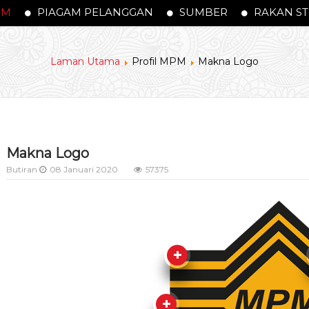
PM
PIAGAM PELANGGAN
SUMBER
RAKAN ST
Laman Utama
Profil MPM
Makna Logo
Makna Logo
Butiran
08 Januari 2020
57375