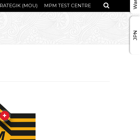
RATEGIK (MOU)
MPM TEST CENTRE
JPN