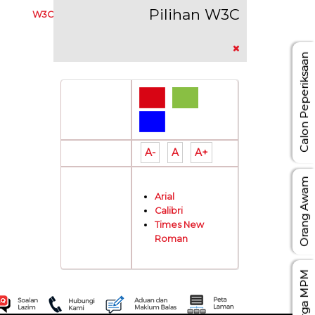
Pilihan W3C
W3C
Calon Peperiksaan
Pilihan
Warna:
A-
A
A+
Saiz Tulisan:
Orang Awam
Arial
Calibri
Jenis Tulisan:
Times New
Roman
Warga MPM